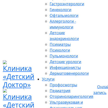
Гастроэнтерологи
Гинекологи
Офтальмологи
Аллергологи -
иммунологи
Детские
эндокринологи
Психиатры
Психологи
Пульмонологи
Детские урологи
Инфекционисты
Дерматовенерологи
Услуги
Профосмотры
Онла
Педиатрия
запись
Оториноларингология
Ультразвуковая и