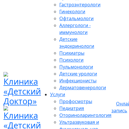
Гастроэнтерологи
Гинекологи
Офтальмологи
Аллергологи -
иммунологи
Детские
эндокринологи
Психиатры
Психологи
Пульмонологи
Детские урологи
Инфекционисты
Дерматовенерологи
Услуги
Профосмотры
Онла
Педиатрия
запись
Оториноларингология
Ультразвуковая и