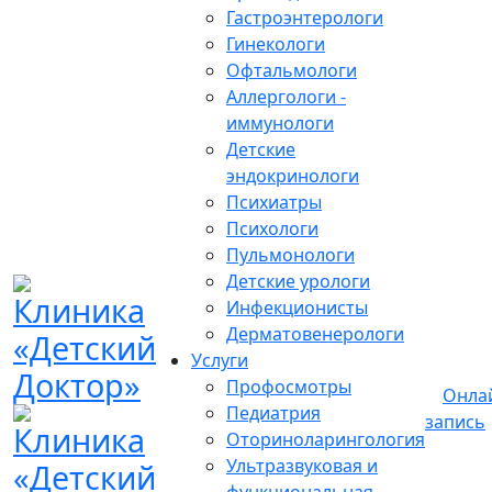
Гастроэнтерологи
Гинекологи
Офтальмологи
Аллергологи -
иммунологи
Детские
эндокринологи
Психиатры
Психологи
Пульмонологи
Детские урологи
Инфекционисты
Дерматовенерологи
Услуги
Профосмотры
Онла
Педиатрия
запись
Оториноларингология
Ультразвуковая и