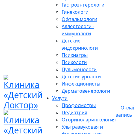
Гастроэнтерологи
Гинекологи
Офтальмологи
Аллергологи -
иммунологи
Детские
эндокринологи
Психиатры
Психологи
Пульмонологи
Детские урологи
Инфекционисты
Дерматовенерологи
Услуги
Профосмотры
Онла
Педиатрия
запись
Оториноларингология
Ультразвуковая и