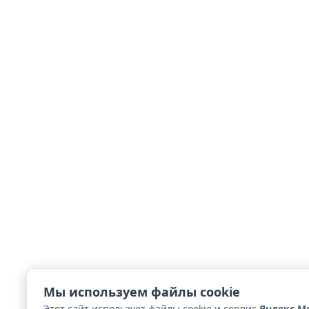
Мы используем файлы cookie
Этот сайт использует файлы cookie и сервис
Яндекс М