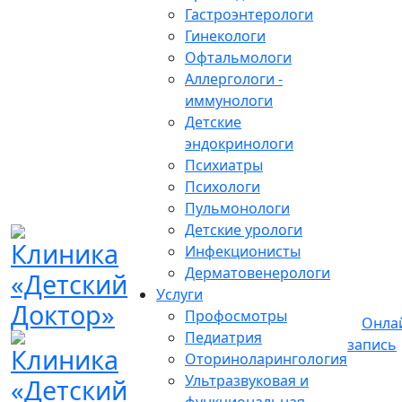
Гастроэнтерологи
Гинекологи
Офтальмологи
Аллергологи -
иммунологи
Детские
эндокринологи
Психиатры
Психологи
Пульмонологи
Детские урологи
Инфекционисты
Дерматовенерологи
Услуги
Профосмотры
Онла
Педиатрия
запись
Оториноларингология
Ультразвуковая и