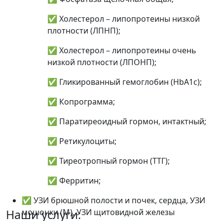
✅ Холестерол – липопротеины низкой
плотности (ЛПНП);
✅ Холестерол – липопротеины очень
низкой плотности (ЛПОНП);
✅ Гликированный гемоглобин (HbA1c);
✅ Копрограмма;
✅ Паратиреоидный гормон, интактный;
✅ Ретикулоциты;
✅ Тиреотропный гормон (ТТГ);
✅ Ферритин;
✅ УЗИ брюшной полости и почек, сердца, УЗИ
мошонки (М), УЗИ щитовидной железы
Наши услуги: