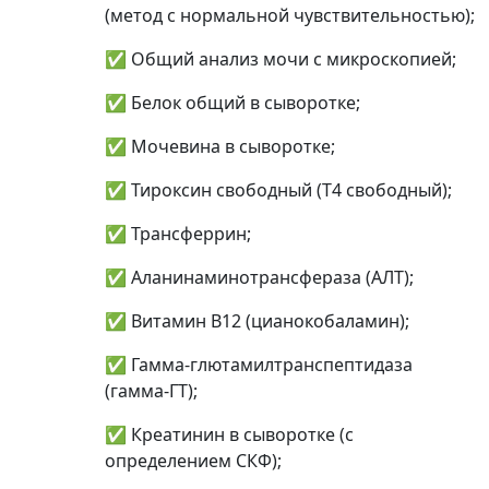
(метод с нормальной чувствительностью);
✅ Общий анализ мочи с микроскопией;
✅ Белок общий в сыворотке;
✅ Мочевина в сыворотке;
✅ Тироксин свободный (Т4 свободный);
✅ Трансферрин;
✅ Аланинаминотрансфераза (АЛТ);
✅ Витамин B12 (цианокобаламин);
✅ Гамма-глютамилтранспептидаза
(гамма-ГТ);
✅ Креатинин в сыворотке (с
определением СКФ);