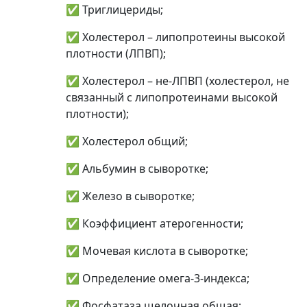
✅ Триглицериды;
✅ Холестерол – липопротеины высокой
плотности (ЛПВП);
✅ Холестерол – не-ЛПВП (холестерол, не
связанный с липопротеинами высокой
плотности);
✅ Холестерол общий;
✅ Альбумин в сыворотке;
✅ Железо в сыворотке;
✅ Коэффициент атерогенности;
✅ Мочевая кислота в сыворотке;
✅ Определение омега-3-индекса;
✅ Фосфатаза щелочная общая;