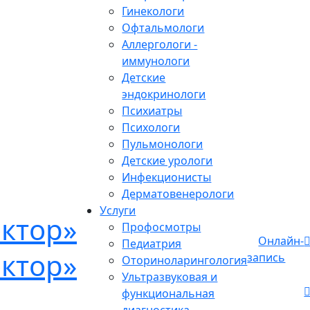
Гинекологи
Офтальмологи
Аллергологи -
иммунологи
Детские
эндокринологи
Психиатры
Психологи
Пульмонологи
Детские урологи
Инфекционисты
Дерматовенерологи
Услуги
Профосмотры
Онлайн-
Педиатрия
запись
Оториноларингология
Ультразвуковая и
функциональная