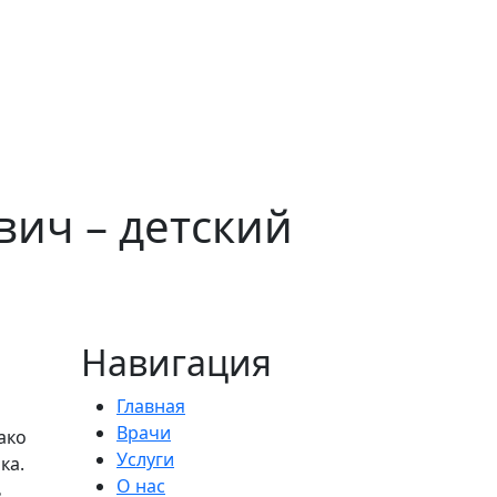
вич – детский
Навигация
Главная
Врачи
ако
Услуги
ка.
О нас
ь