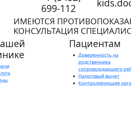
kids.do
699-112
ИМЕЮТСЯ ПРОТИВОПОКАЗА
КОНСУЛЬТАЦИЯ СПЕЦИАЛИС
нашей
Пациентам
инике
Доверенность на
родственника
рачи
сопровождающего ре
слуги
Налоговый вычет
ены
Контролирующие орг