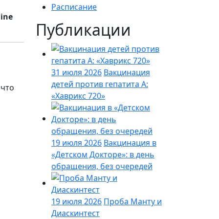
Расписание
ine
Публикации
31 июля 2026
Вакцинация
детей против гепатита А:
 что
«Хаврикс 720»
19 июля 2026
Вакцинация в
«Детском Докторе»: в день
обращения, без очередей
19 июля 2026
Проба Манту и
Диаскинтест