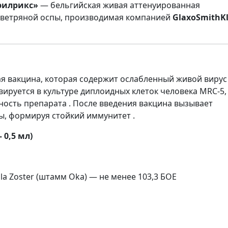
рилрикс»
— бельгийская живая аттенуированная
и ветряной оспы, производимая компанией
GlaxoSmithKl
я вакцина, которая содержит ослабленный живой вирус
тивируется в культуре диплоидных клеток человека MRC-5,
ность препарата . После введения вакцина вызывает
ы, формируя стойкий иммунитет .
 0,5 мл)
la Zoster (штамм Oka) — не менее 103,3 БОЕ