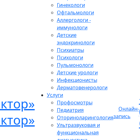
Гинекологи
Офтальмологи
Аллергологи -
иммунологи
Детские
эндокринологи
Психиатры
Психологи
Пульмонологи
Детские урологи
Инфекционисты
Дерматовенерологи
Услуги
Профосмотры
Онлайн-
Педиатрия
запись
Оториноларингология
Ультразвуковая и
функциональная