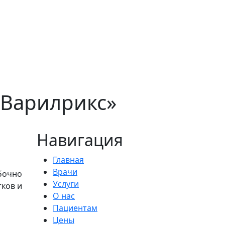
«Варилрикс»
Навигация
Главная
Врачи
бочно
Услуги
тков и
О нас
й
Пациентам
Цены