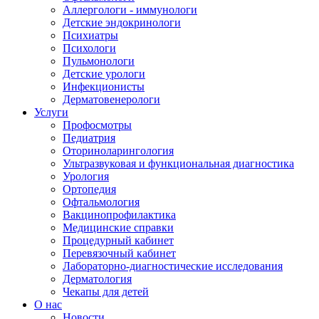
Аллергологи - иммунологи
Детские эндокринологи
Психиатры
Психологи
Пульмонологи
Детские урологи
Инфекционисты
Дерматовенерологи
Услуги
Профосмотры
Педиатрия
Оториноларингология
Ультразвуковая и функциональная диагностика
Урология
Ортопедия
Офтальмология
Вакцинопрофилактика
Медицинские справки
Процедурный кабинет
Перевязочный кабинет
Лабораторно-диагностические исследования
Дерматология
Чекапы для детей
О нас
Новости