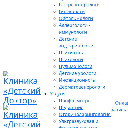
Гастроэнтерологи
Гинекологи
Офтальмологи
Аллергологи -
иммунологи
Детские
эндокринологи
Психиатры
Психологи
Пульмонологи
Детские урологи
Инфекционисты
Дерматовенерологи
Услуги
Профосмотры
Онла
Педиатрия
запись
Оториноларингология
Ультразвуковая и